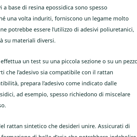
vi a base di resina epossidica sono spesso
ché una volta induriti, forniscono un legame molto
one potrebbe essere l’utilizzo di adesivi poliuretanici,
à su materiali diversi.
, effettua un test su una piccola sezione o su un pezz
rti che l’adesivo sia compatibile con il rattan
ibilità, prepara l’adesivo come indicato dalle
ossidici, ad esempio, spesso richiedono di miscelare
so.
el rattan sintetico che desideri unire. Assicurati di
 formazione di bolle d’aria che potrebbero indebolire