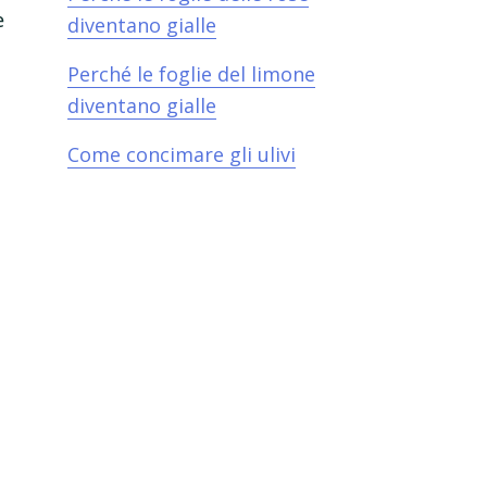
e
diventano gialle​
Perché le foglie del limone
i
diventano gialle​
Come concimare gli ulivi
n