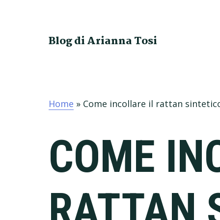
Skip
Skip
Skip
Skip
to
to
to
to
primary
main
primary
footer
Blog di Arianna Tosi
navigation
content
sidebar
Home
»
Come incollare il rattan sintetic
COME IN
RATTAN 