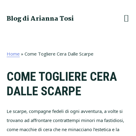
Skip
Skip
Skip
Skip
to
to
to
to
Blog di Arianna Tosi
primary
main
primary
footer
navigation
content
sidebar
Home
»
Come Togliere Cera Dalle Scarpe
COME TOGLIERE CERA
DALLE SCARPE
Le scarpe, compagne fedeli di ogni avventura, a volte si
trovano ad affrontare contrattempi minori ma fastidiosi,
come macchie di cera che ne minacciano l’estetica e la