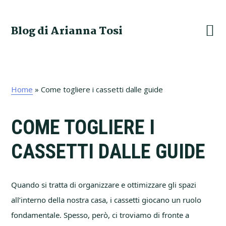
Skip
Skip
Skip
Skip
to
to
to
to
Blog di Arianna Tosi
primary
main
primary
footer
navigation
content
sidebar
Home
»
Come togliere i cassetti dalle guide
COME TOGLIERE I
CASSETTI DALLE GUIDE
Quando si tratta di organizzare e ottimizzare gli spazi
all’interno della nostra casa, i cassetti giocano un ruolo
fondamentale. Spesso, però, ci troviamo di fronte a