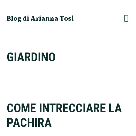
Skip
Skip
Skip
Skip
to
to
to
to
Blog di Arianna Tosi
primary
main
primary
footer
navigation
content
sidebar
GIARDINO
COME INTRECCIARE LA
PACHIRA