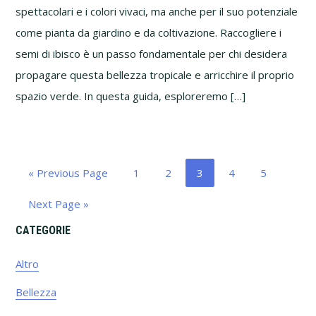
spettacolari e i colori vivaci, ma anche per il suo potenziale
come pianta da giardino e da coltivazione. Raccogliere i
semi di ibisco è un passo fondamentale per chi desidera
propagare questa bellezza tropicale e arricchire il proprio
spazio verde. In questa guida, esploreremo […]
Go
Page
Page
Page
Page
Page
«
Previous Page
1
2
3
4
5
to
Go
Next Page »
to
Primary
CATEGORIE
Sidebar
Altro
Bellezza