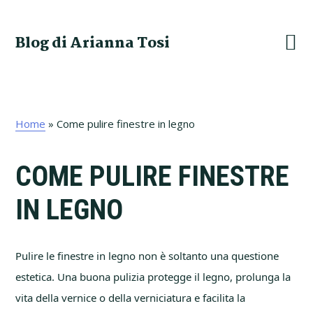
Skip
Skip
Skip
Skip
to
to
to
to
Blog di Arianna Tosi
primary
main
primary
footer
navigation
content
sidebar
Home
»
Come pulire finestre in legno
COME PULIRE FINESTRE
IN LEGNO
Pulire le finestre in legno non è soltanto una questione
estetica. Una buona pulizia protegge il legno, prolunga la
vita della vernice o della verniciatura e facilita la