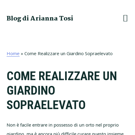
Skip
Skip
Skip
Skip
to
to
to
to
Blog di Arianna Tosi
primary
main
primary
footer
navigation
content
sidebar
Home
»
Come Realizzare un Giardino Sopraelevato
COME REALIZZARE UN
GIARDINO
SOPRAELEVATO
Non è facile entrare in possesso di un orto nel proprio
giardino, ma è ancora più difficile curare questo insieme