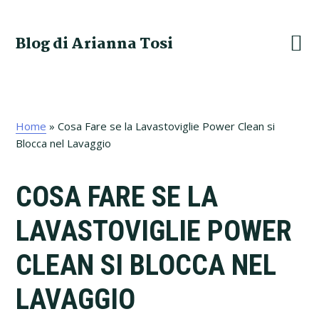
Skip
Skip
Skip
Skip
to
to
to
to
Blog di Arianna Tosi
primary
main
primary
footer
navigation
content
sidebar
Home
»
Cosa Fare se la Lavastoviglie Power Clean si
Blocca nel Lavaggio​
COSA FARE SE LA
LAVASTOVIGLIE POWER
CLEAN SI BLOCCA NEL
LAVAGGIO​