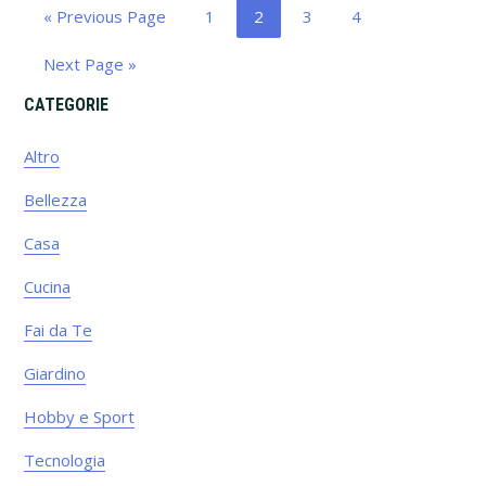
Go
Page
Page
Page
Page
«
Previous Page
1
2
3
4
to
Go
Next Page »
to
Primary
CATEGORIE
Sidebar
Altro
Bellezza
Casa
Cucina
Fai da Te
Giardino
Hobby e Sport
Tecnologia