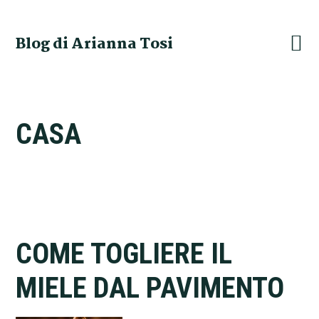
Skip
Skip
Skip
Skip
to
to
to
to
Blog di Arianna Tosi
primary
main
primary
footer
navigation
content
sidebar
CASA
COME TOGLIERE IL
MIELE DAL PAVIMENTO