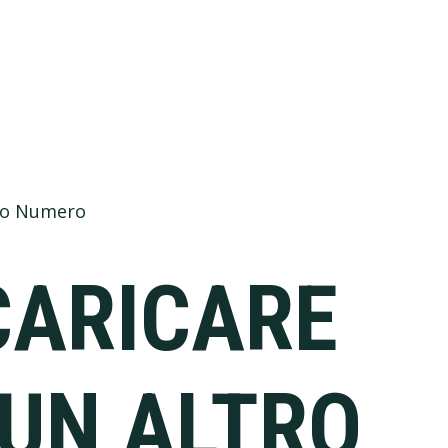
tro Numero
CARICARE
 UN ALTRO