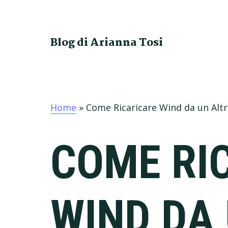
Skip
Skip
Skip
Skip
to
to
to
to
primary
main
primary
footer
Blog di Arianna Tosi
navigation
content
sidebar
Home
»
Come Ricaricare Wind da un Al
COME RI
WIND DA