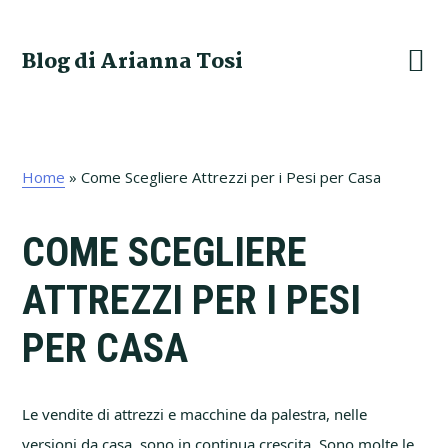
Skip
Skip
Skip
Skip
to
to
to
to
Blog di Arianna Tosi
primary
main
primary
footer
navigation
content
sidebar
Home
»
Come Scegliere Attrezzi per i Pesi per Casa
COME SCEGLIERE
ATTREZZI PER I PESI
PER CASA
Le vendite di attrezzi e macchine da palestra, nelle
versioni da casa, sono in continua crescita. Sono molte le