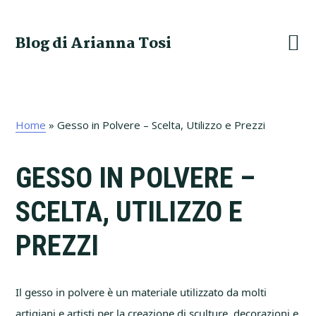
Skip
Skip
Skip
Skip
to
to
to
to
Blog di Arianna Tosi
primary
main
primary
footer
navigation
content
sidebar
Home
»
Gesso in Polvere – Scelta, Utilizzo e Prezzi
GESSO IN POLVERE –
SCELTA, UTILIZZO E
PREZZI
Il gesso in polvere è un materiale utilizzato da molti
artigiani e artisti per la creazione di sculture, decorazioni e