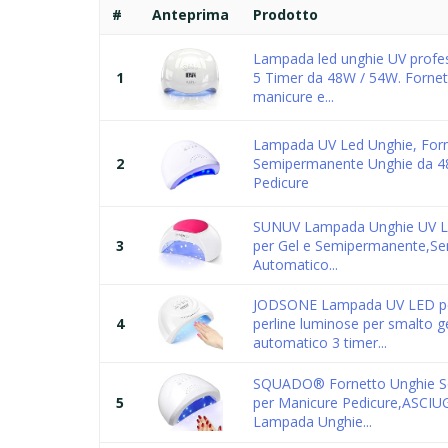
#
Anteprima
Prodotto
Lampada led unghie UV profe
1
5 Timer da 48W / 54W. Fornet
manicure e...
Lampada UV Led Unghie, For
2
Semipermanente Unghie da 4
Pedicure
SUNUV Lampada Unghie UV LE
3
per Gel e Semipermanente,Se
Automatico...
JODSONE Lampada UV LED pe
4
perline luminose per smalto g
automatico 3 timer...
SQUADO® Fornetto Unghie 
5
per Manicure Pedicure,ASCI
Lampada Unghie...