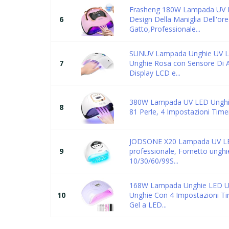
Frasheng 180W Lampada UV 
6
Design Della Maniglia Dell'ore
Gatto,Professionale...
SUNUV Lampada Unghie UV 
7
Unghie Rosa con Sensore Di 
Display LCD e...
380W Lampada UV LED Unghie
8
81 Perle, 4 Impostazioni Timer
JODSONE X20 Lampada UV L
9
professionale, Fornetto ungh
10/30/60/99S...
168W Lampada Unghie LED U
10
Unghie Con 4 Impostazioni Ti
Gel a LED...