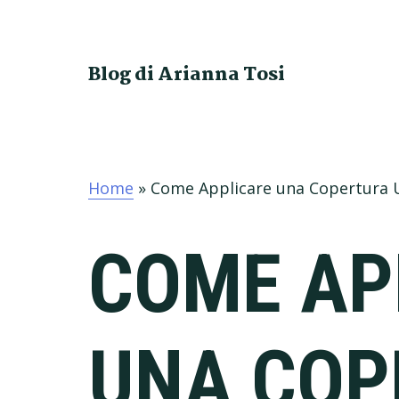
Skip
Skip
Skip
Skip
to
to
to
to
primary
main
primary
footer
Blog di Arianna Tosi
navigation
content
sidebar
Home
»
Come Applicare una Copertura U
COME AP
UNA COP