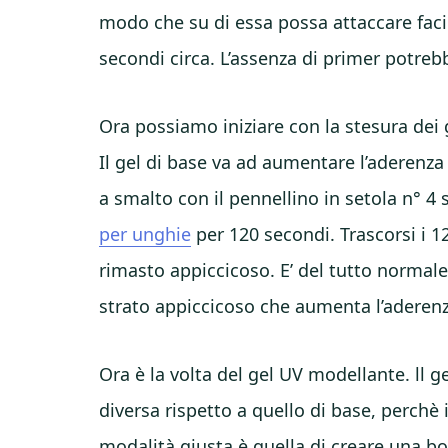
modo che su di essa possa attaccare facilm
secondi circa. L’assenza di primer potreb
Ora possiamo iniziare con la stesura dei ge
Il gel di base va ad aumentare l’aderenza d
a smalto con il pennellino in setola n° 4 
per unghie
per 120 secondi. Trascorsi i 1
rimasto appiccicoso. E’ del tutto normal
strato appiccicoso che aumenta l’aderenza
Ora è la volta del gel UV modellante. ll 
diversa rispetto a quello di base, perchè i
modalità giusta è quella di creare una bo